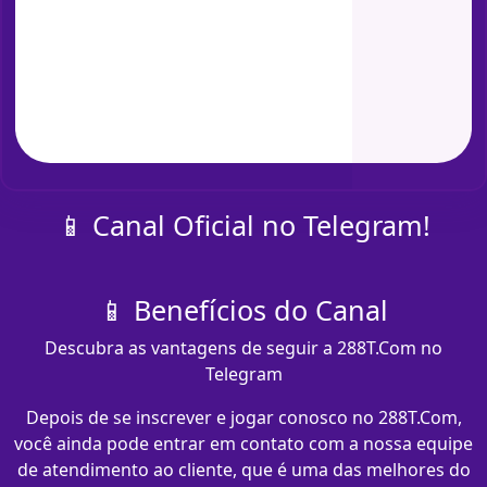
📱 Canal Oficial no Telegram!
📱 Benefícios do Canal
Descubra as vantagens de seguir a 288T.Com no
Telegram
Depois de se inscrever e jogar conosco no 288T.Com,
você ainda pode entrar em contato com a nossa equipe
de atendimento ao cliente, que é uma das melhores do