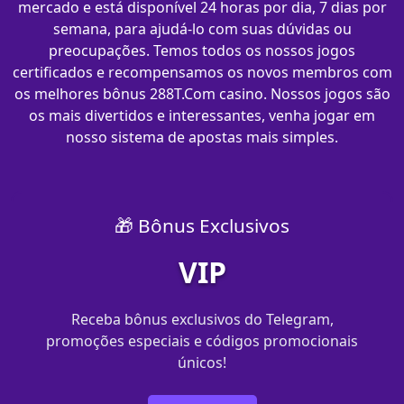
mercado e está disponível 24 horas por dia, 7 dias por
semana, para ajudá-lo com suas dúvidas ou
preocupações. Temos todos os nossos jogos
certificados e recompensamos os novos membros com
os melhores bônus 288T.Com casino. Nossos jogos são
os mais divertidos e interessantes, venha jogar em
nosso sistema de apostas mais simples.
🎁 Bônus Exclusivos
VIP
Receba bônus exclusivos do Telegram,
promoções especiais e códigos promocionais
únicos!