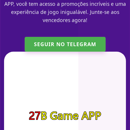
APP, você tem acesso a promoções incríveis e uma
experiência de jogo inigualável. Junte-se aos
vencedores agora!
SEGUIR NO TELEGRAM