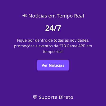
📢 Notícias em Tempo Real
24/7
Fique por dentro de todas as novidades,
promoções e eventos da 27B Game APP em
tempo real!
Ver Notícias
💬 Suporte Direto