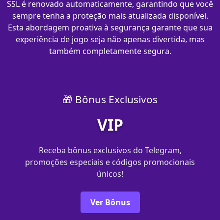
SSL é renovado automaticamente, garantindo que você
sempre tenha a proteção mais atualizada disponível.
Esta abordagem proativa à segurança garante que sua
experiência de jogo seja não apenas divertida, mas
também completamente segura.
🎁 Bônus Exclusivos
VIP
Receba bônus exclusivos do Telegram,
promoções especiais e códigos promocionais
únicos!
Ver Bônus