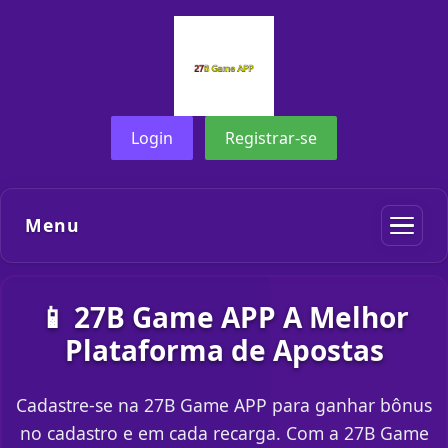
Login
Registrar-se
Menu
📱 27B Game APP A Melhor
Plataforma de Apostas
Cadastre-se na 27B Game APP para ganhar bônus
no cadastro e em cada recarga. Com a 27B Game