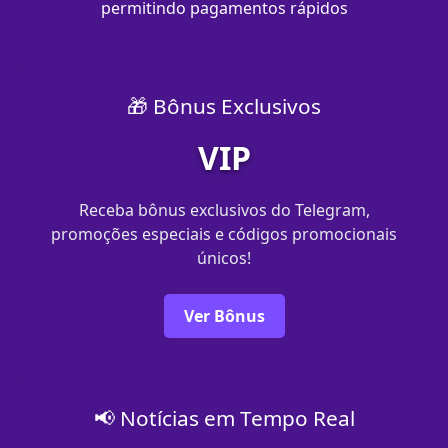
permitindo pagamentos rápidos
🎁 Bônus Exclusivos
VIP
Receba bônus exclusivos do Telegram,
promoções especiais e códigos promocionais
únicos!
Ver Bônus
📢 Notícias em Tempo Real