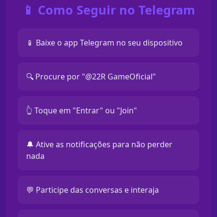
📱 Como Seguir no Telegram
📱 Baixe o app Telegram no seu dispositivo
🔍 Procure por "@22R GameOficial"
👆 Toque em "Entrar" ou "Join"
🔔 Ative as notificações para não perder
nada
💬 Participe das conversas e interaja