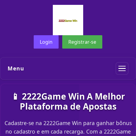
Login
Registrar-se
Menu
📱 2222Game Win A Melhor
Plataforma de Apostas
Cadastre-se na 2222Game Win para ganhar bônus
no cadastro e em cada recarga. Com a 2222Game