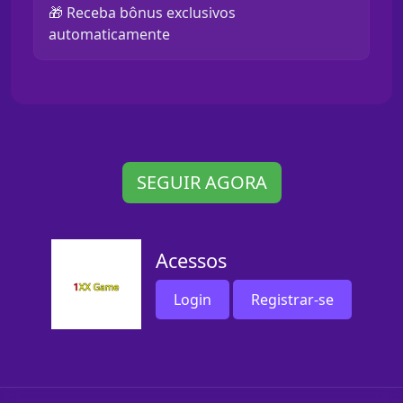
🎁 Receba bônus exclusivos
automaticamente
SEGUIR AGORA
Acessos
Login
Registrar-se