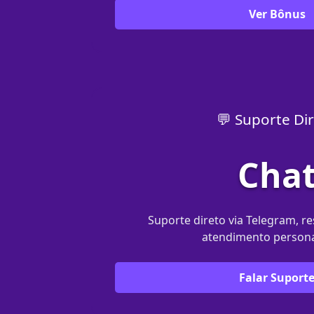
Ver Bônus
💬 Suporte Di
Cha
Suporte direto via Telegram, r
atendimento persona
Falar Suport