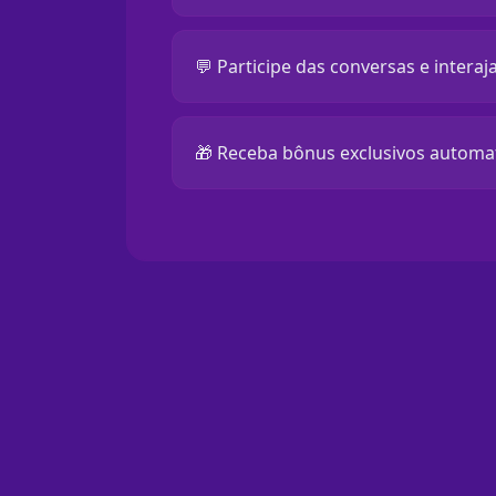
💬 Participe das conversas e interaj
🎁 Receba bônus exclusivos autom