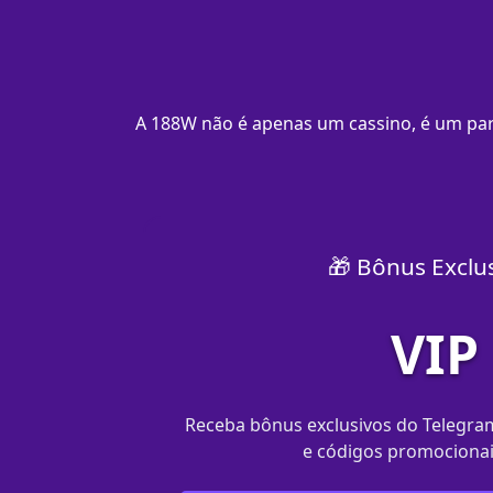
A 188W não é apenas um cassino, é um para
🎁 Bônus Exclu
VIP
Receba bônus exclusivos do Telegra
e códigos promocionai