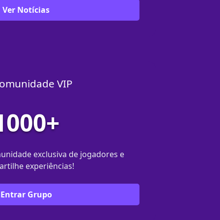
Ver Notícias
Comunidade VIP
1000+
unidade exclusiva de jogadores e
rtilhe experiências!
Entrar Grupo