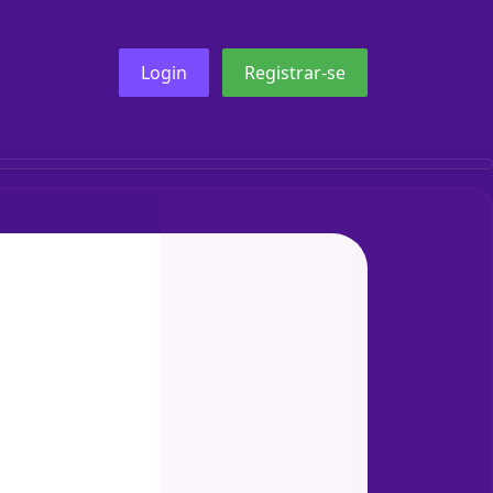
Login
Registrar-se