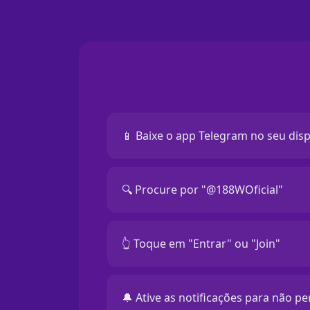
📱 Baixe o app Telegram no seu disp
🔍 Procure por "@188WOficial"
👆 Toque em "Entrar" ou "Join"
🔔 Ative as notificações para não p