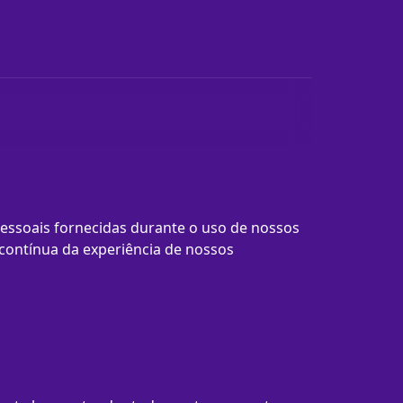
essoais fornecidas durante o uso de nossos
 contínua da experiência de nossos