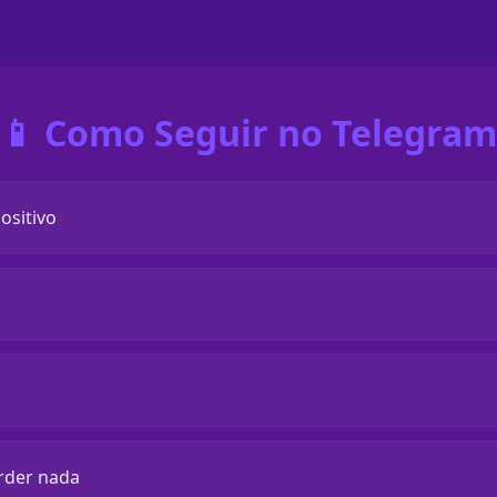
📱 Como Seguir no Telegram
ositivo
erder nada