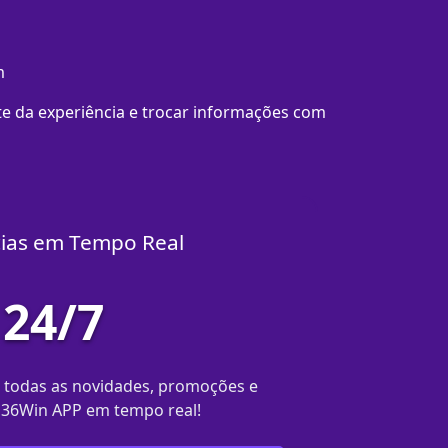
m
nte da experiência e trocar informações com
cias em Tempo Real
24/7
e todas as novidades, promoções e
136Win APP em tempo real!