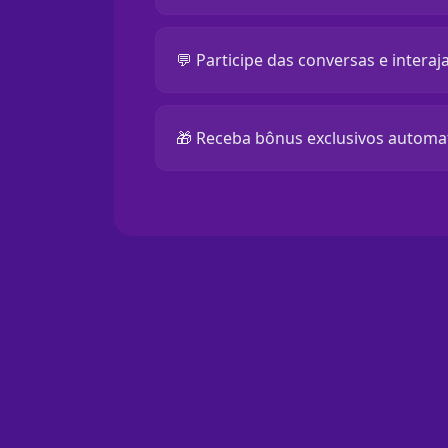
💬 Participe das conversas e interaj
🎁 Receba bônus exclusivos autom