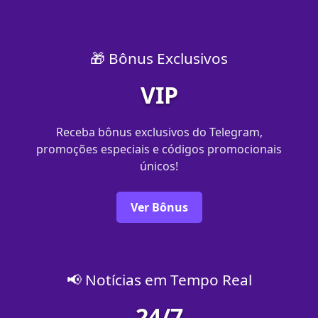
🎁 Bônus Exclusivos
VIP
Receba bônus exclusivos do Telegram,
promoções especiais e códigos promocionais
únicos!
Ver Bônus
📢 Notícias em Tempo Real
24/7