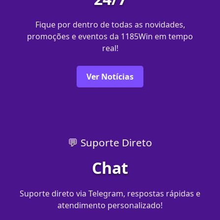
Fique por dentro de todas as novidades,
promoções e eventos da 1185Win em tempo
real!
Ver Notícias
💬 Suporte Direto
Chat
Suporte direto via Telegram, respostas rápidas e
atendimento personalizado!