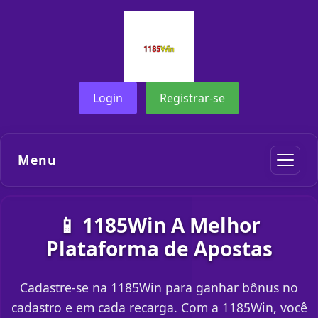
Login
Registrar-se
Menu
📱 1185Win A Melhor
Plataforma de Apostas
Cadastre-se na 1185Win para ganhar bônus no
cadastro e em cada recarga. Com a 1185Win, você