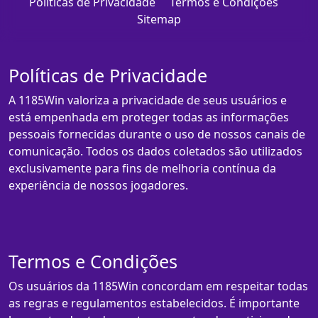
Políticas de Privacidade
Termos e Condições
Sitemap
Políticas de Privacidade
A 1185Win valoriza a privacidade de seus usuários e
está empenhada em proteger todas as informações
pessoais fornecidas durante o uso de nossos canais de
comunicação. Todos os dados coletados são utilizados
exclusivamente para fins de melhoria contínua da
experiência de nossos jogadores.
Termos e Condições
Os usuários da 1185Win concordam em respeitar todas
as regras e regulamentos estabelecidos. É importante