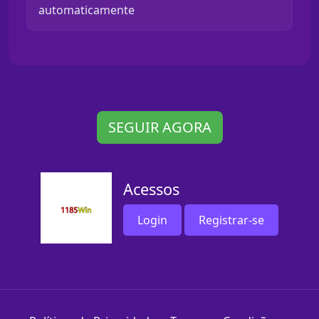
automaticamente
SEGUIR AGORA
Acessos
Login
Registrar-se