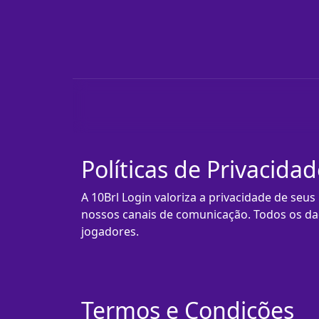
Políticas de Privacida
A 10Brl Login valoriza a privacidade de se
nossos canais de comunicação. Todos os dad
jogadores.
Termos e Condições