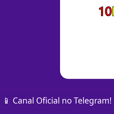
📱 Canal Oficial no Telegram!