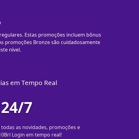
m
 regulares. Estas promoções incluem bônus
o. As promoções Bronze são cuidadosamente
te nível.
cias em Tempo Real
24/7
e todas as novidades, promoções e
10Brl Login em tempo real!