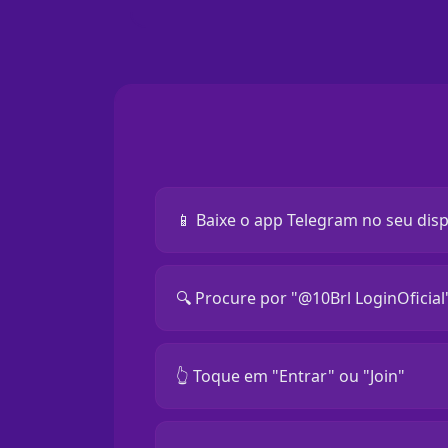
📱 Baixe o app Telegram no seu disp
🔍 Procure por "@10Brl LoginOficial
👆 Toque em "Entrar" ou "Join"